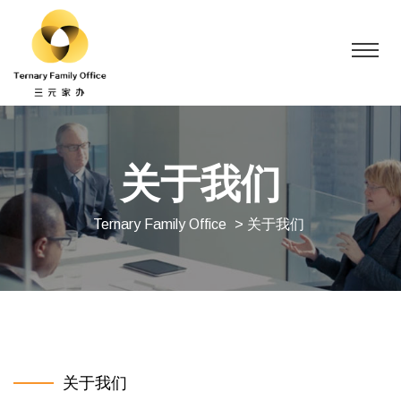
关于我们
Ternary Family Office
> 关于我们
关于我们