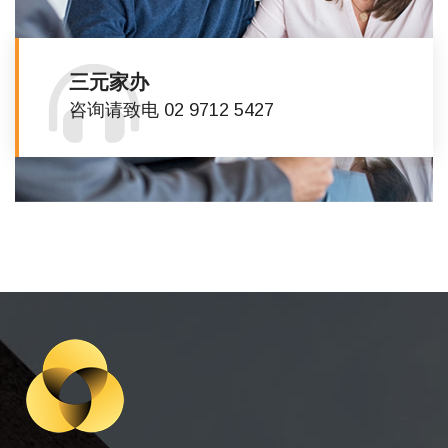
三元家办
咨询请致电 02 9712 5427